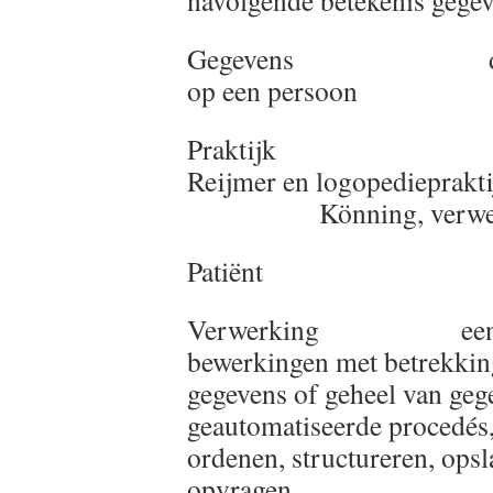
navolgende betekenis gegev
Gegevens de gegeve
op een persoon
Praktijk Logoped
Reijmer en logo
Könning, verwerking
Patiënt een patië
Verwerking een bewe
bewerkingen met betrekkin
gegevens of geheel van gege
geautomatiseerde procedés,
ordenen, structureren, opsl
opvragen,